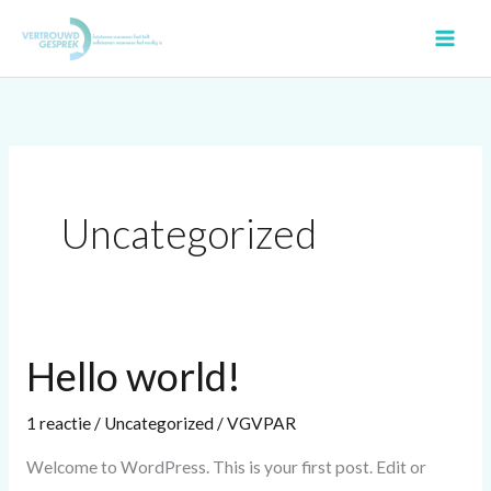
Ga
naar
de
inhoud
Uncategorized
Hello world!
Hello
world!
1 reactie
/
Uncategorized
/
VGVPAR
Welcome to WordPress. This is your first post. Edit or