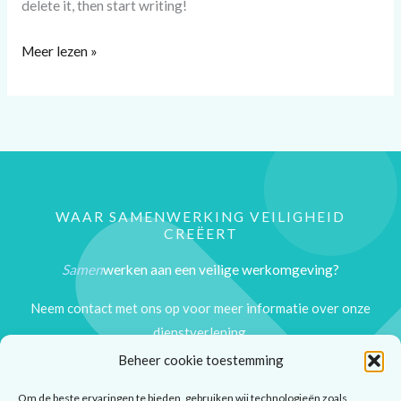
delete it, then start writing!
Meer lezen »
WAAR SAMENWERKING VEILIGHEID
CREËERT​
Samen
werken aan een veilige werkomgeving?
Neem contact met ons op voor meer informatie over onze
dienstverlening.
Beheer cookie toestemming
NEEM CONTACT MET ONS OP
Om de beste ervaringen te bieden, gebruiken wij technologieën zoals